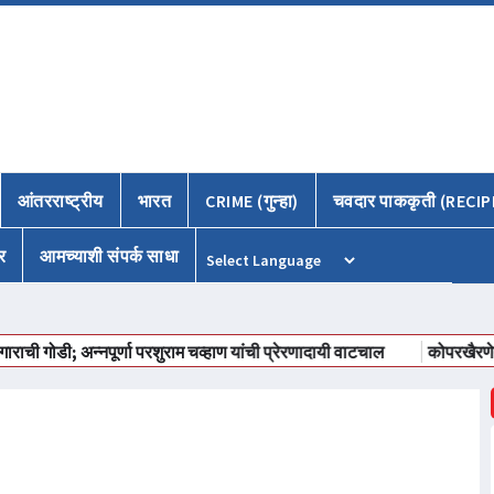
आंतरराष्ट्रीय
भारत
CRIME (गुन्हा)
चवदार पाककृती (RECIP
र
आमच्याशी संपर्क साधा
Powered by
गोडी; अन्नपूर्णा परशुराम चव्हाण यांची प्रेरणादायी वाटचाल
कोपरखैरणेतील न्