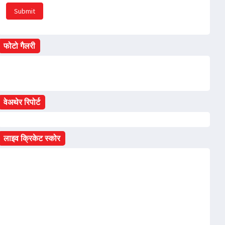
Submit
फोटो गैलरी
वेअथेर रिपोर्ट
लाइव क्रिकेट स्कोर