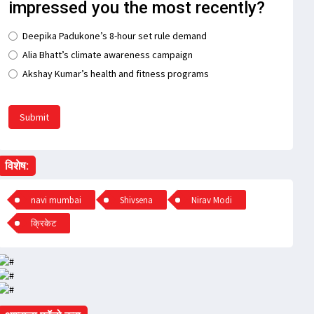
impressed you the most recently?
Deepika Padukone’s 8-hour set rule demand
Alia Bhatt’s climate awareness campaign
Akshay Kumar’s health and fitness programs
Submit
विशेष:
navi mumbai
Shivsena
Nirav Modi
क्रिकेट