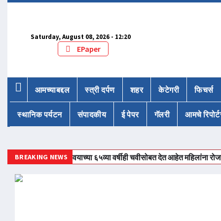
Saturday, August 08, 2026 - 12:20
EPaper
आमच्याबद्दल
स्त्री दर्पण
शहर
केटेगरी
फिचर्स
स्थानिक पर्यटन
संपादकीय
ई पेपर
गॅलरी
आमचे रिपोर्ट
BREAKING NEWS
वयाच्या ६५व्या वर्षीही चवीसोबत देत आहेत महिलांना रोजगाराची 