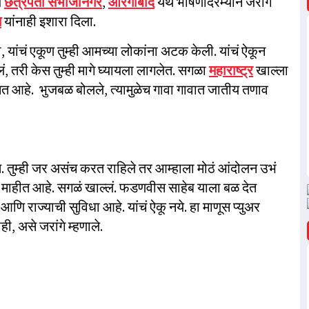
ज
छत्रपती संभाजीनगर
,
औरंगाबाद
येथे भाषणादरम्यान जरांगे
स
यांनाही इशारा दिला.
यांचं एकूण तुम्ही आमच्या लोकांना अटक केली. यांचं ऐकून
लं, तरी केस तुम्ही मागे घ्यायला लागलेत. सगळा
महाराष्ट्र
खाल्ला
त आहे. भुजबळ बोलले, त्यामुळेच गावा गावात जातीय तणाव
 तुम्ही जर असंच करत राहिले तर आम्हाला मोठं आंदोलन उभं
ंना माहीत आहे. सगळं खाल्लं. फडणवीस साहेब याला बळ देत
आणि राज्याची सुविधा आहे. यांचं ऐकू नये. हा माणूस प्युअर
ी, असे जरांगे म्हणाले.