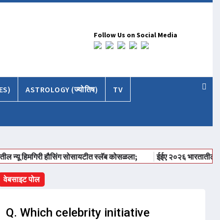
Follow Us on Social Media
ES)
ASTROLOGY (ज्योतिष)
TV
यू हिमगिरी हौसिंग सोसायटीत स्लॅब कोसळला;
ईईए २०२६ भारतातील प्रदर्शन
वेबसाइट पोल
Q. Which celebrity initiative