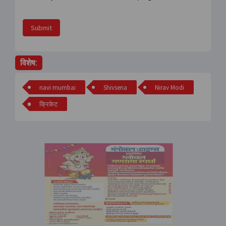
Submit
विशेष:
navi mumbai
Shivsena
Nirav Modi
क्रिकेट