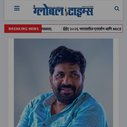
BREAKING NEWS
सिंग सोसायटीत स्लॅब कोसळला;
ईईए २०२६ भारतातील प्रदर्शन आणि MICE उद्योगातील सर्