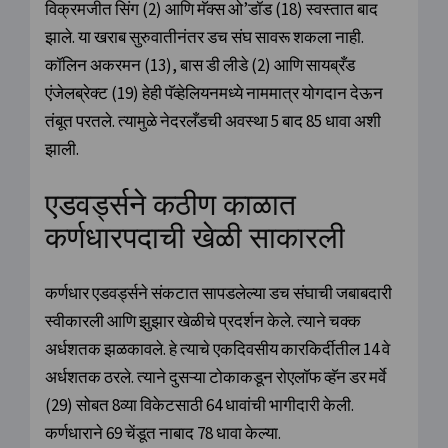
विक्रमजीत सिंग (2) आणि मॅक्स ओ’डॉड (18) स्वस्तात बाद
झाले. या खराब सुरुवातीनंतर डच संघ सावरू शकला नाही.
कॉलिन अकरमन (13), बास डी लीडे (2) आणि सायब्रँड
एंजेलब्रेक्ट (19) हेही पॅव्हेलियनमध्ये नाममात्र योगदान देऊन
तंबूत परतले. त्यामुळे नेदरलँडची अवस्था 5 बाद 85 धावा अशी
झाली.
एडवर्ड्सने कठीण काळात
कर्णधारपदाची खेळी साकारली
कर्णधार एडवर्ड्सने संकटात सापडलेल्या डच संघाची जबाबदारी
स्वीकारली आणि झुझार खेळीचे प्रदर्शन केले. त्याने चक्क
अर्धशतक झळकावले. हे त्याचे एकदिवसीय कारकिर्दीतील 14 वे
अर्धशतक ठरले. त्याने दुसऱ्या टोकाकडून रोएलॉफ व्हॅन डर मर्वे
(29) सोबत 8व्या विकेटसाठी 64 धावांची भागीदारी केली.
कर्णधाराने 69 चेंडूत नाबाद 78 धावा केल्या.