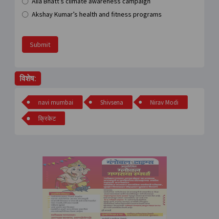
Alia Bhatt’s climate awareness campaign
Akshay Kumar’s health and fitness programs
Submit
विशेष:
navi mumbai
Shivsena
Nirav Modi
क्रिकेट