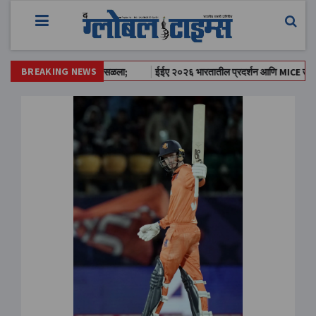
BREAKING NEWS
िंग सोसायटीत स्लॅब कोसळला;
ईईए २०२६ भारतातील प्रदर्शन आणि MICE उद्योगातील सर्व